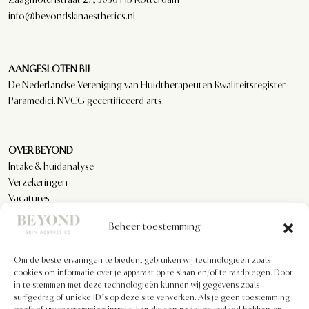
info@beyondskinaesthetics.nl
AANGESLOTEN BIJ
De Nederlandse Vereniging van Huidtherapeuten Kwaliteitsregister
Paramedici. NVCG gecertificeerd arts.
OVER BEYOND
Intake & huidanalyse
Verzekeringen
Vacatures
Reviews
Beheer toestemming
Om de beste ervaringen te bieden, gebruiken wij technologieën zoals
KLANTENSERVICE
cookies om informatie over je apparaat op te slaan en/of te raadplegen. Door
Privacyverklaring
in te stemmen met deze technologieën kunnen wij gegevens zoals
Algemene voorwaarden
surfgedrag of unieke ID's op deze site verwerken. Als je geen toestemming