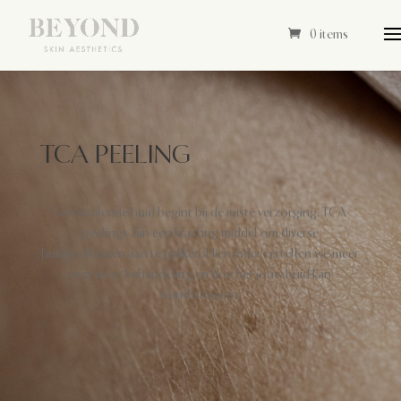
0 items
TCA PEELING
Een stralende huid begint bij de juiste verzorging. TCA
peelings zijn een krachtig middel om diverse
huidproblemen aan te pakken. Hieronder vertellen we meer
over deze behandeling en hoe het jouw huid kan
transformeren.