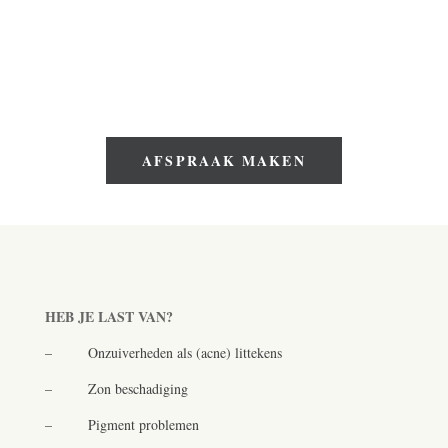
Met micro-needling kunnen we onzuiverheden als
(acné)littekens, zonbeschadiging, grove poriën, rimpels en
fijne lijntjes, cellulitis en striae verminderen of zelfs verhelpen.
Wil je direct een behandeling plannen?
AFSPRAAK MAKEN
HEB JE LAST VAN?
–
Onzuiverheden als (acne) littekens
–
Zon beschadiging
–
Pigment problemen