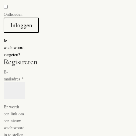
Onthouden
Inloggen
Je
wachtwoord
vergeten?
Registreren
E-
Vereist
mailadres
*
Er wordt
een link om
een nieuw
wachtwoord
in te stellen