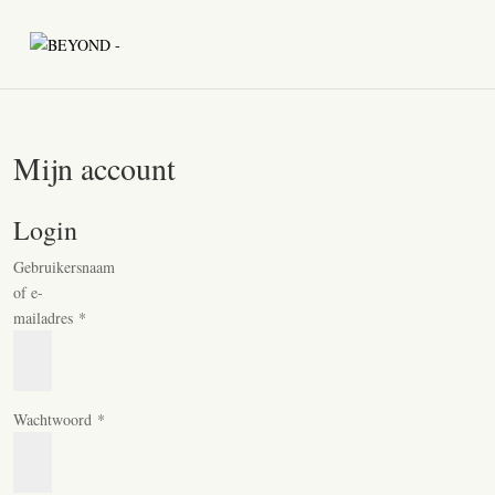
Mijn account
Login
Gebruikersnaam
of e-
Vereist
mailadres
*
Vereist
Wachtwoord
*