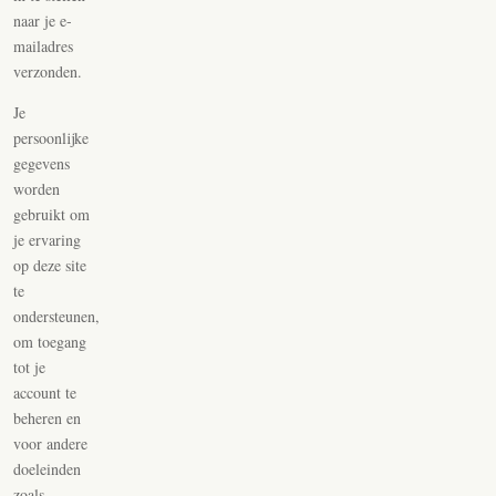
naar je e-
mailadres
verzonden.
Je
persoonlijke
gegevens
worden
gebruikt om
je ervaring
op deze site
te
ondersteunen,
om toegang
tot je
account te
beheren en
voor andere
doeleinden
zoals