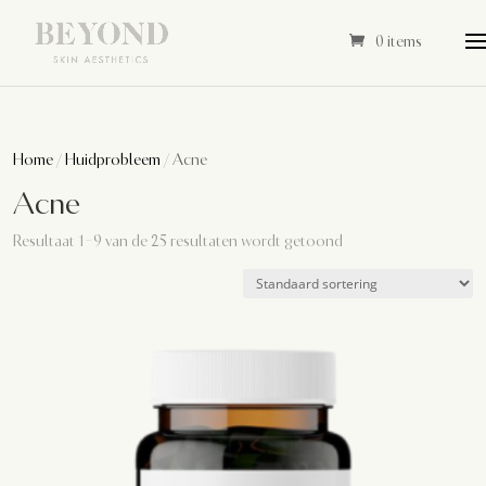
0 items
Home
/
Huidprobleem
/ Acne
Acne
Resultaat 1–9 van de 25 resultaten wordt getoond