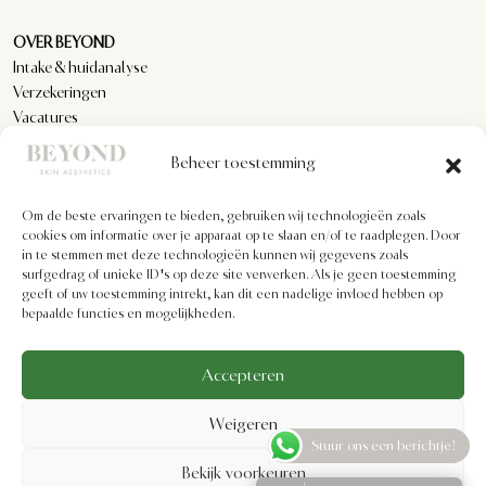
OVER BEYOND
Intake & huidanalyse
Verzekeringen
Vacatures
Reviews
Beheer toestemming
Om de beste ervaringen te bieden, gebruiken wij technologieën zoals
KLANTENSERVICE
cookies om informatie over je apparaat op te slaan en/of te raadplegen. Door
Privacyverklaring
in te stemmen met deze technologieën kunnen wij gegevens zoals
Algemene voorwaarden
surfgedrag of unieke ID's op deze site verwerken. Als je geen toestemming
Cookiebeleid
geeft of uw toestemming intrekt, kan dit een nadelige invloed hebben op
bepaalde functies en mogelijkheden.
Imprint
Disclaimer
Formulier voor herroeping
Accepteren
Weigeren
Stuur ons een berichtje!
Bekijk voorkeuren