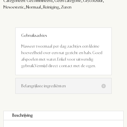
Categorieën:
Gecombineerd
,
Geen categorie
,
Glycolzuur
,
Mesoestetic
,
Normaal
,
Reiniging
,
Zuren
Gebruiksadvies
Masseer tweemaal per dag zachtjes een kleine
hoeveelheid over een nat gezicht en hals. Goed
afspoelen met water.
Enkel voor uitwendig
gebruik.Vermijd direct contact met de ogen.
Belangrijkste ingrediënten
Beschrijving