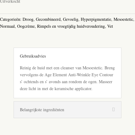
Uitverkocht
Categorieën:
Droog
,
Gecombineerd
,
Gevoelig
,
Hyperpigmentatie
,
Mesoestetic
,
Normaal
,
Oogcrème
,
Rimpels en vroegtijdig huidveroudering
,
Vet
Gebruiksadvies
Reinig de huid met een cleanser van Mesoestetic. Breng
vervolgens de Age Element Anti-Wrinkle Eye Contour
s’ ochtends en s’ avonds aan rondom de ogen. Masseer
deze licht in met de keramische applicator.
Belangrijkste ingrediënten