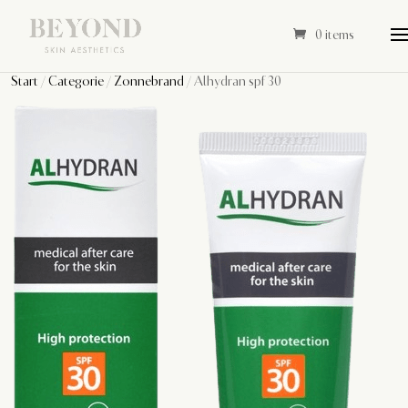
0 items
Start
/
Categorie
/
Zonnebrand
/ Alhydran spf 30