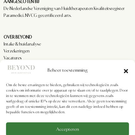
AANGESLOTEN BIJ
De Nederlandse Vereniging van Huidtherapeuten Kwaliteitsregister
Paramedici. NVCG gecertificeerd arts.
OVER BEYOND
Intake & huidanalyse
Verzekeringen
Vacatures
Reviews
Beheer toestemming
Om de beste ervaringen te bieden, gebruiken wij technologieën zoals
KLANTENSERVICE
cookies om informatie over je apparaat op te slaan en/of te raadplegen. Door
Privacyverklaring
in te stemmen met deze technologieën kunnen wij gegevens zoals
Algemene voorwaarden
surfgedrag of unieke ID's op deze site verwerken. Als je geen toestemming
geeft of uw toestemming intrekt, kan dit een nadelige invloed hebben op
Cookiebeleid
bepaalde functies en mogelijkheden.
Imprint
Disclaimer
Formulier voor herroeping
Accepteren