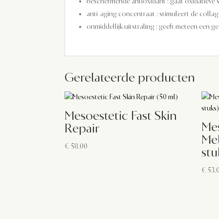
beschermende antioxidant : gaat oxidatieve 
anti-aging concentraat : stimuleert de colla
onmiddellijk uitstraling : geeft meteen een 
Gerelateerde producten
Mesoestetic Fast Skin
Mes
Repair
Me
€
58.00
stu
€
53.