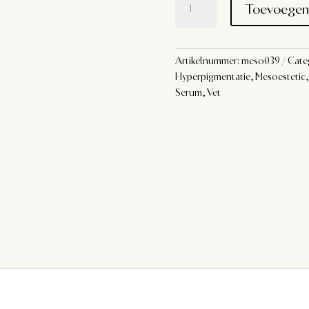
Toevoegen
AOX
Ferulic
aantal
Artikelnummer:
meso039
Cate
Hyperpigmentatie
,
Mesoestetic
Serum
,
Vet