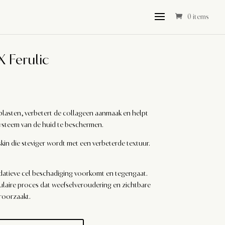
0 items
 Ferulic
blasten, verbetert de collageen aanmaak en helpt
systeem van de huid te beschermen.
kin die steviger wordt met een verbeterde textuur.
atieve cel beschadiging voorkomt en tegengaat.
llulaire proces dat weefselveroudering en zichtbare
roorzaakt.