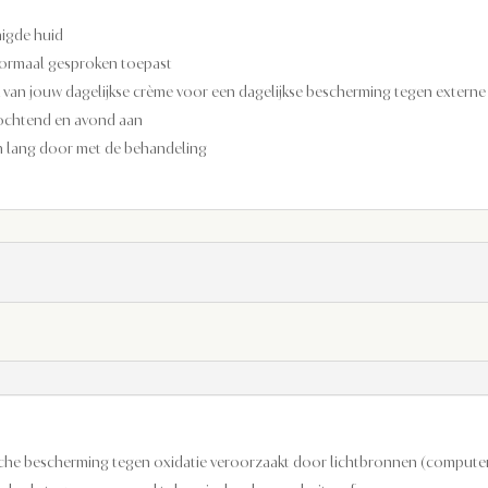
nigde huid
normaal gesproken toepast
 van jouw dagelijkse crème voor een dagelijkse bescherming tegen externe
 ochtend en avond aan
en lang door met de behandeling
ische bescherming tegen oxidatie veroorzaakt door lichtbronnen (computer