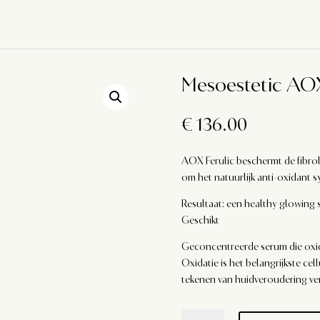
Mesoestetic AOX
€
136.00
AOX Ferulic beschermt de fibro
om het natuurlijk anti-oxidant 
Resultaat: een healthy glowing s
Geschikt
Geconcentreerde serum die oxid
Oxidatie is het belangrijkste ce
tekenen van huidveroudering ve
Mesoestetic