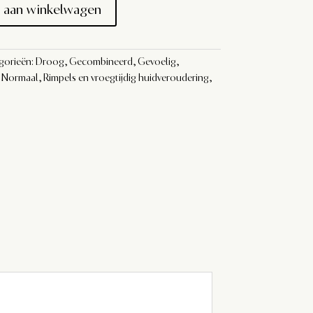
 aan winkelwagen
gorieën:
Droog
,
Gecombineerd
,
Gevoelig
,
,
Normaal
,
Rimpels en vroegtijdig huidveroudering
,