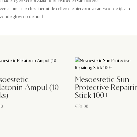
schade tegen veroorzaakt door invloeden van buitenaf
geen aanmaak en beschermt de cellen die hiervoor verantwoordelijk zijn
gezonde glow op de huid
oestetic
Mesoestetic Sun
latonin Ampul (10
Protective Repairi
ks)
Stick 100+
00
€
31.00