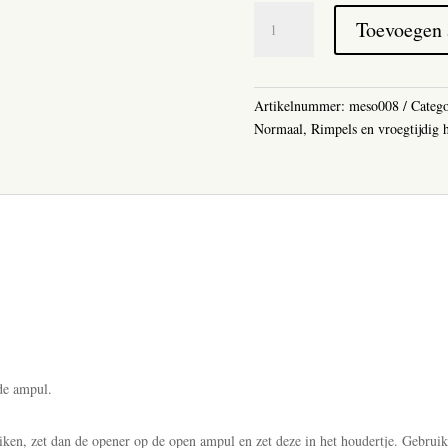
Mesoestetic
Toevoegen
Melatonin
Ampul
(10
stuks)
Artikelnummer:
meso008
Categ
aantal
Normaal
,
Rimpels en vroegtijdig 
de ampul.
iken, zet dan de opener op de open ampul en zet deze in het houdertje. Gebruik