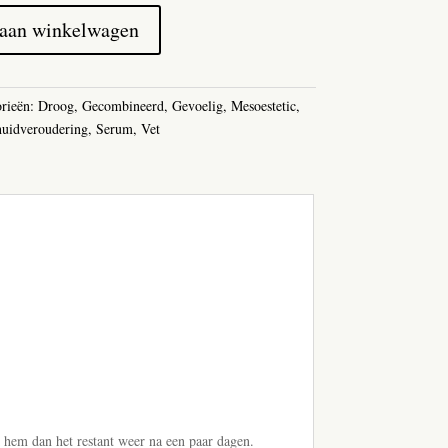
 aan winkelwagen
orieën:
Droog
,
Gecombineerd
,
Gevoelig
,
Mesoestetic
,
huidveroudering
,
Serum
,
Vet
 hem dan het restant weer na een paar dagen.