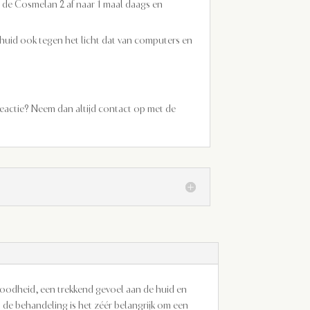
 de Cosmelan 2 af naar 1 maal daags en
huid ook tegen het licht dat van computers en
reactie? Neem dan altijd contact op met de
roodheid, een trekkend gevoel aan de huid en
 de behandeling is het zéér belangrijk om een