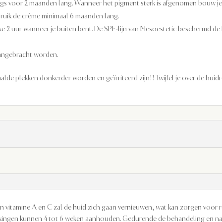
gs voor 2 maanden lang. Wanneer het pigment sterk is afgenomen bouw je
bruik de crème minimaal 6 maanden lang.
 2 uur wanneer je buiten bent. De SPF-lijn van Mesoestetic beschermd de 
aangebracht worden.
de plekken donkerder worden en geïrriteerd zijn!! Twijfel je over de huid
en vitamine A en C zal de huid zich gaan vernieuwen, wat kan zorgen voor 
jwerkingen kunnen 4 tot 6 weken aanhouden. Gedurende de behandeling en na