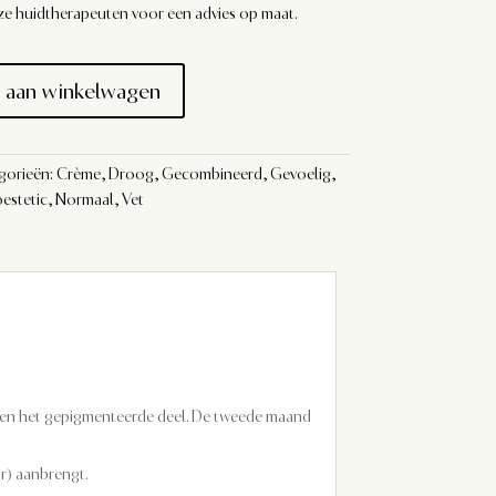
ze huidtherapeuten voor een advies op maat.
 aan winkelwagen
gorieën:
Crème
,
Droog
,
Gecombineerd
,
Gevoelig
,
estetic
,
Normaal
,
Vet
lleen het gepigmenteerde deel. De tweede maand
r) aanbrengt.