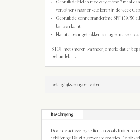
Gebruik de Melan recovery crème 2 maal daa
vervolgens naar enkele keren in de week. Ge
Gebruik de zonnebrandcrème SPF 130/50 elke
lampen komt.
Nadat alles ingetrokken is mag er make-up 
STOP met smeren wanneer je merkt dat er bepaal
behandelaar.
Belangrijkste ingrediënten
Beschrijving
Door de actieve ingrediënten zoals fruitzuren 
schilfering. Dit zijn gewenste reacties. De bi