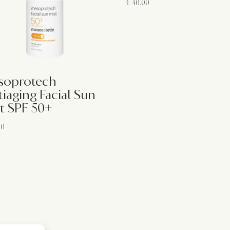
€
40.00
soprotech
iaging Facial Sun
t SPF 50+
00