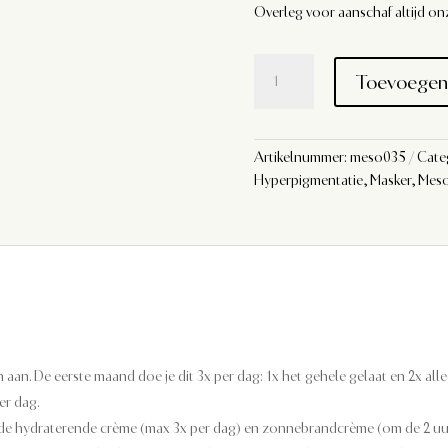
Overleg voor aanschaf altijd on
Mesoestetic
Toevoegen
Cosmelan
2
pigment
creme
Artikelnummer:
meso035
Cate
aantal
Hyperpigmentatie
,
Masker
,
Meso
aan. De eerste maand doe je dit 3x per dag: 1x het gehele gelaat en 2x a
er dag.
je de hydraterende crème (max 3x per dag) en zonnebrandcrème (om de 2 uu