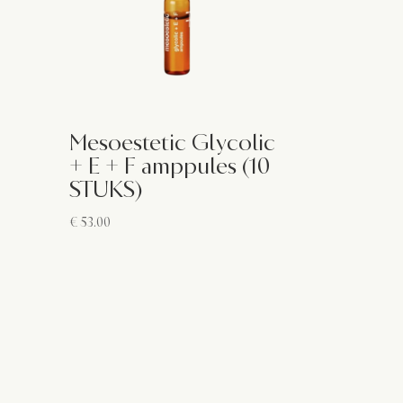
Mesoestetic Glycolic
+ E + F amppules (10
STUKS)
€
53.00