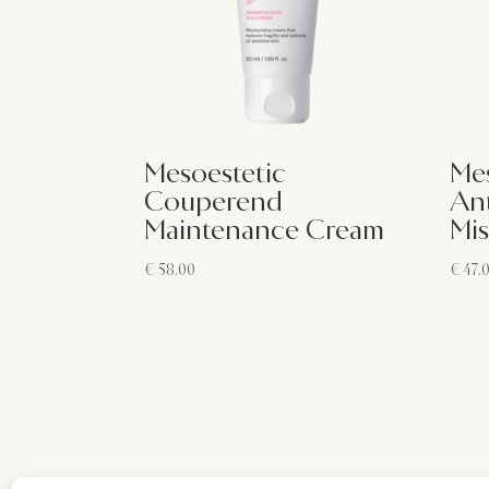
Mesoestetic
Me
Couperend
Ant
Maintenance Cream
Mis
€
58.00
€
47.