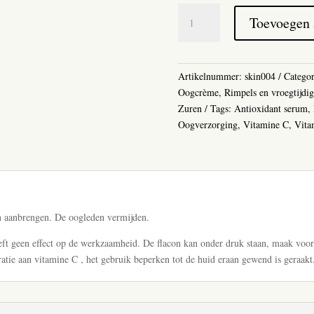
SkinCeuticals
Toevoegen
AOX
+
Eye
Gel
Artikelnummer:
skin004
Catego
aantal
Oogcrème
,
Rimpels en vroegtijdi
Zuren
Tags:
Antioxidant serum
,
Oogverzorging
,
Vitamine C
,
Vita
n aanbrengen. De oogleden vermijden.
eft geen effect op de werkzaamheid. De flacon kan onder druk staan, maak voor
tratie aan vitamine C , het gebruik beperken tot de huid eraan gewend is geraak