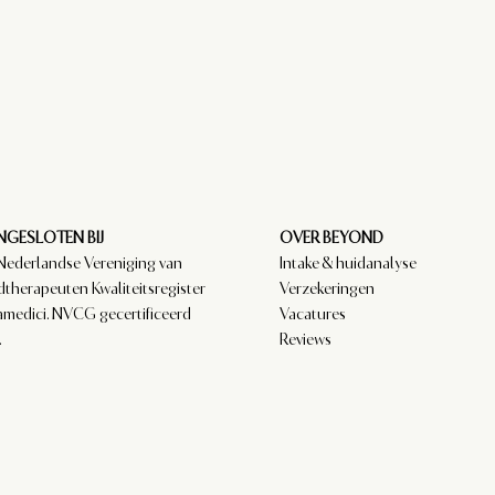
GESLOTEN BIJ
OVER BEYOND
Nederlandse Vereniging van
Intake & huidanalyse
dtherapeuten Kwaliteitsregister
Verzekeringen
amedici. NVCG gecertificeerd
Vacatures
.
Reviews