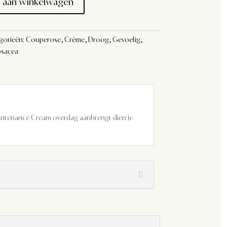
 aan winkelwagen
gorieën:
Couperose
,
Crème
,
Droog
,
Gevoelig
,
sacea
intenance Cream overdag aanbrengt dien je