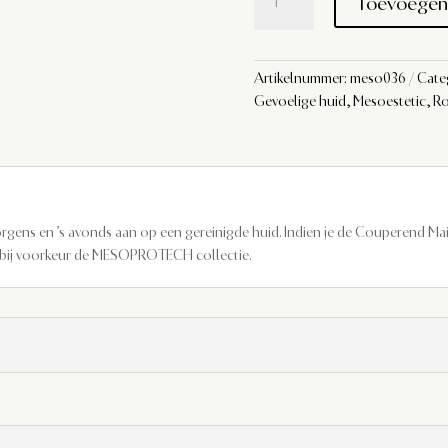
Toevoegen
Couperend
Maintenance
Cream
aantal
Artikelnummer:
meso036
Cate
Gevoelige huid
,
Mesoestetic
,
Ro
ens en ’s avonds aan op een gereinigde huid. Indien je de Couperend Ma
 bij voorkeur de MESOPROTECH collectie.