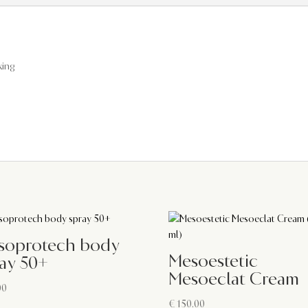
king
soprotech body
Mesoestetic
ay 50+
Mesoeclat Cream
00
€
150.00