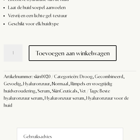
Laat de huid soepel aanvoelen
Vetvrij en een lichte gel-textuur
Geschikt voor elk huidtype
SkinCeuticals
Toevoegen aan winkelwagen
Hydrating
B5
aantal
Artikelnummer:
skin0020
Categorieën:
Droog
,
Gecombineerd
,
Gevoelig
,
Hyaluronzuur
,
Normaal
,
Rimpels en vroegtijdig
huidveroudering
,
Serum
,
SkinCeuticals
,
Vet
Tags:
Beste
hyaluronzuur serum
,
Hyaluronzuur serum
,
Hyaluronzuur voor de
huid
Gebruiksadvies