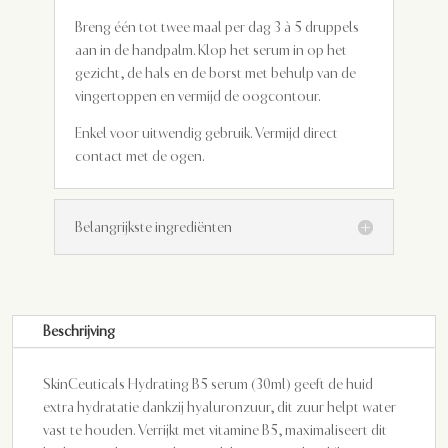
Breng één tot twee maal per dag 3 à 5 druppels
aan in de handpalm. Klop het serum in op het
gezicht, de hals en de borst met behulp van de
vingertoppen en vermijd de oogcontour.
Enkel voor uitwendig gebruik. Vermijd direct
contact met de ogen.
Belangrijkste ingrediënten
Beschrijving
SkinCeuticals Hydrating B5 serum (30ml) geeft de huid
extra hydratatie dankzij hyaluronzuur, dit zuur helpt water
vast te houden. Verrijkt met vitamine B5, maximaliseert dit