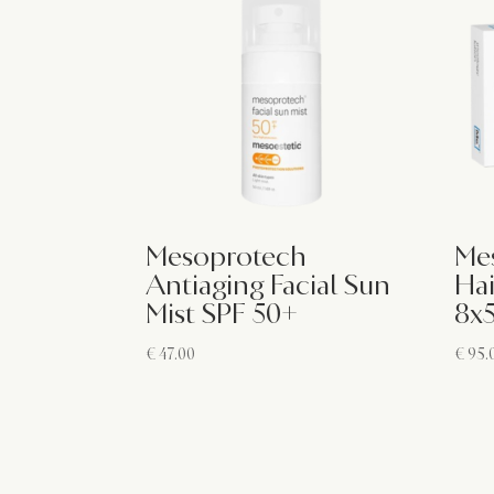
Mesoprotech
Mes
Antiaging Facial Sun
Hai
Mist SPF 50+
8x
€
47.00
€
95.