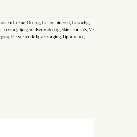
orieën:
Crème
,
Droog
,
Gecombineerd
,
Gevoelig
,
s en vroegtijdig huidveroudering
,
SkinCeuticals
,
Vet
,
rging
,
Herstellende lipverzorging
,
Lipproduct
,