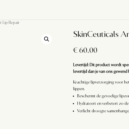
t Lip Repair
SkinCeuticals An
€
60.00
Levertijd: Dit product wordt spe
levertijd dan je van ons gewend 
Krachtige lipverzorging voor h
lippen.
Beschermt de gevoelige lipzo
Hydrateert en verbetert zo de
Verlicht droogte samenhange