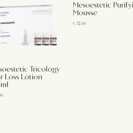
Mesoestetic Purify
Mousse
€
32.00
oestetic Tricology
r Loss Lotion
5ml
00