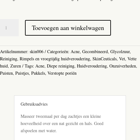
SkinCeuticals
Toevoegen aan winkelwagen
Blemish
+
Age
Cleansing
Artikelnummer:
skin006
Categorieën:
Acne
,
Gecombineerd
,
Glycolzuur
,
Gel
Reiniging
,
Rimpels en vroegtijdig huidveroudering
,
SkinCeuticals
,
Vet
,
Vette
aantal
huid
,
Zuren
Tags:
Acne
,
Diepe reiniging
,
Huidveroudering
,
Onzuiverheden
,
Puisten
,
Puistjes
,
Pukkels
,
Verstopte poriën
Gebruiksadvies
Masseer tweemaal per dag zachtjes een kleine
hoeveelheid over een nat gezicht en hals. Goed
afspoelen met water.