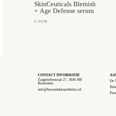
SkinCeuticals Blemish
+ Age Defense serum
€
114.00
CONTACT INFORMATIE
AA
Zaagmolenstraat 27, 3036 HB
De 
Rotterdam
Huid
info@beyondskinaesthetics.nl
Para