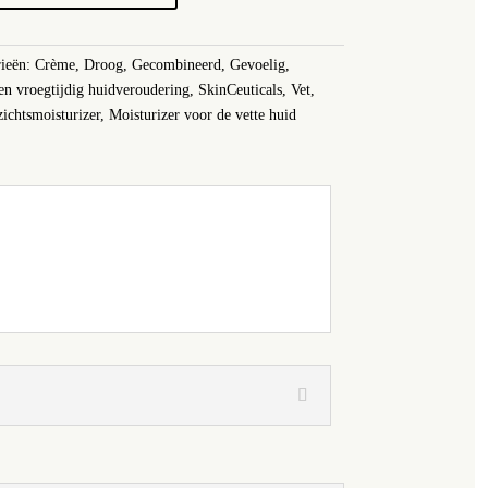
rieën:
Crème
,
Droog
,
Gecombineerd
,
Gevoelig
,
en vroegtijdig huidveroudering
,
SkinCeuticals
,
Vet
,
ichtsmoisturizer
,
Moisturizer voor de vette huid