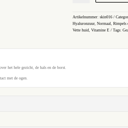
Moisture
aantal
Artikelnummer:
skin016
Catego
Hyaluronzuur
,
Normaal
,
Rimpels 
Vette huid
,
Vitamine E
Tags:
Gez
er het hele gezicht, de hals en de borst.
tact met de ogen.