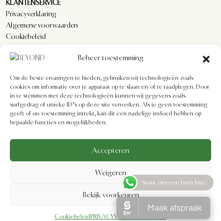
KLANTENSERVICE
Privacyverklaring
Algemene voorwaarden
Cookiebeleid
Imprint
Beheer toestemming
Disclaimer
Formulier voor herroeping
Om de beste ervaringen te bieden, gebruiken wij technologieën zoals
cookies om informatie over je apparaat op te slaan en/of te raadplegen. Door
in te stemmen met deze technologieën kunnen wij gegevens zoals
surfgedrag of unieke ID's op deze site verwerken. Als je geen toestemming
geeft of uw toestemming intrekt, kan dit een nadelige invloed hebben op
bepaalde functies en mogelijkheden.
BEYOND SKIN AESTHETICS | Designed by
Ezgi Uslu
Accepteren
Weigeren
Stuur ons een berichtje!
Bekijk voorkeuren
Cookiebeleid
PRIVACYVERKLARING
Imprint