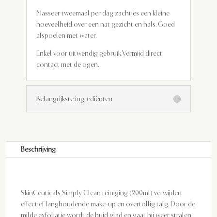
Masseer tweemaal per dag zachtjes een kleine
hoeveelheid over een nat gezicht en hals. Goed
afspoelen met water.
Enkel voor uitwendig gebruik.Vermijd direct
contact met de ogen.
Belangrijkste ingrediënten
Beschrijving
SkinCeuticals Simply Clean reiniging (200ml) verwijdert
effectief langhoudende make-up en overtollig talg. Door de
milde exfoliatie wordt de huid glad en gaat hij weer stralen.