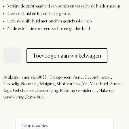
Verfijnt de zichtbaarheid van poriën en verzacht de huidstructuur
Geeft de huid en fris en zacht gevoel
Licht de doffe huid met oneffen gezichtskleur op
Milde exfoliatie voor een zachte en gladde huid
SkinCeuticals
Toevoegen aan winkelwagen
Simply
Clean
aantal
Artikelnummer:
skin0033
Categorieën:
Acne
,
Gecombineerd
,
Gevoelig
,
Normaal
,
Reiniging
,
SkinCeuticals
,
Vet
,
Vette huid
,
Zuren
Tags:
Gel cleanser
,
Gelreiniging
,
Make-up verwijderaar
,
Make-up
verwijdering
,
Ruwe huid
Gebruiksadvies