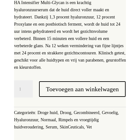
HA Intensifier Multi-Glycan is een krachtig
hyaluronzuurserum dat de huid direct voller maakt en
hydrateert. Dankzij 1,3 procent hyaluronzuur, 12 procent
Proxylane en een postbiotisch ferment, wordt de huid tot 24
uur intens gehydrateerd en wordt het gezichtsvolume
verbeterd. Binnen 15 minuten een vollere huid en een
verbeterde glans. Na 12 weken vermindering van fijne lijntjes
met 24 procent en strakkere gezichtscontouren. Klinisch getest,
geschikt voor alle huidtypen en vrij van parabenen, geurstoffen
en kleurstoffen.
SkinCeuticals
Toevoegen aan winkelwagen
HA
Intensifier
Multi-
Glycan
Categorieën:
Droge huid
,
Droog
,
Gecombineerd
,
Gevoelig
,
aantal
Hyaluronzuur
,
Normaal
,
Rimpels en vroegtijdig
huidveroudering
,
Serum
,
SkinCeuticals
,
Vet