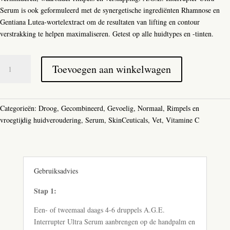
Serum is ook geformuleerd met de synergetische ingrediënten Rhamnose en
Gentiana Lutea-wortelextract om de resultaten van lifting en contour
verstrakking te helpen maximaliseren. Getest op alle huidtypes en -tinten.
Skinceuticals
Toevoegen aan winkelwagen
A.G.E.
Interrupter
Ultra
Serum
Categorieën:
Droog
,
Gecombineerd
,
Gevoelig
,
Normaal
,
Rimpels en
aantal
vroegtijdig huidveroudering
,
Serum
,
SkinCeuticals
,
Vet
,
Vitamine C
Gebruiksadvies
Stap 1:
Een- of tweemaal daags 4-6 druppels A.G.E.
Interrupter Ultra Serum aanbrengen op de handpalm en